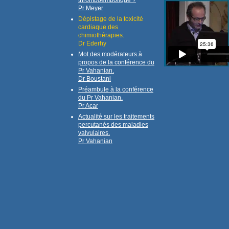
thromboembolique ?
Pr Meyer
Dépistage de la toxicité
cardiaque des
chimiothérapies.
Dr Ederhy
Mot des modérateurs à
propos de la conférence du
Pr Vahanian.
Dr Boustani
Préambule à la conférence
du Pr Vahanian.
Pr Acar
Actualité sur les traitements
percutanés des maladies
valvulaires.
Pr Vahanian