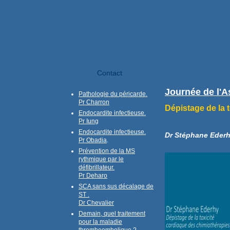
Contact
Journée de l'A
Pathologie du péricarde.
Pr Charron
Dépistage de la 
Endocardite infectieuse.
Pr Iung
Endocardite infectieuse.
Dr Stéphane Ederh
Pr Obadia
.
Prévention de la MS
rythmique par le
défibrillateur.
Pr Deharo
SCA sans sus décalage de
ST .
Dr Chevalier
Demain, quel traitement
pour la maladie